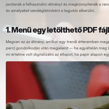
javítanák a felhasználói élményt és megkönnyítenék a rend
és amelyeket vendéglátósként a legjobb elkerülni.
1. Menü egy letölthető PDF fáj
Megvan az az élmény, amikor egy trendi étteremben megpi
perc) gondolkodás után megjelenít – ha egyáltalán meg t
mi értelme volt digitalizálni az étlapot, ha papír alapon