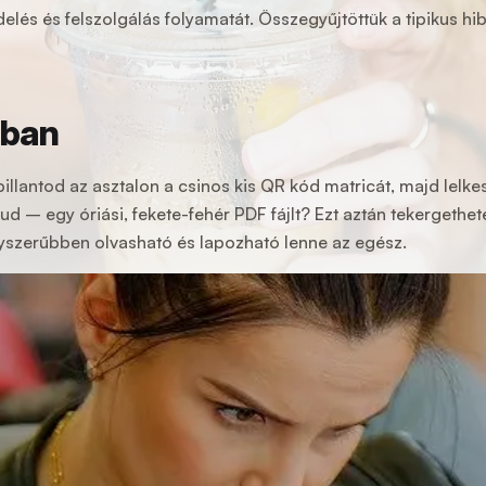
elés és felszolgálás folyamatát. Összegyűjtöttük a tipikus h
lban
llantod az asztalon a csinos kis QR kód matricát, majd lelk
ud – egy óriási, fekete-fehér PDF fájlt? Ezt aztán tekerget
 egyszerűbben olvasható és lapozható lenne az egész.