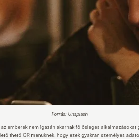
Forrás: Unsplash
 az emberek nem igazán akarnak fölösleges alkalmazásokat gy
a letölthető QR menüknek, hogy ezek gyakran személyes adato