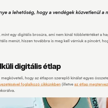
e a lehetőség, hogy a vendégek közvetlenül a m
 mint egy digitális brosúra, ami nem kínál többletértéket a
tális menüt, hiszen továbbra is meg kell várniuk a pincért, 
üli digitális étlap
 megköveteli, hogy az étlapon szereplő kínálat egyes összetev
ezetésével foglalkozó cikkünkben
(illetve
az étlap megtervez
ekorálva.