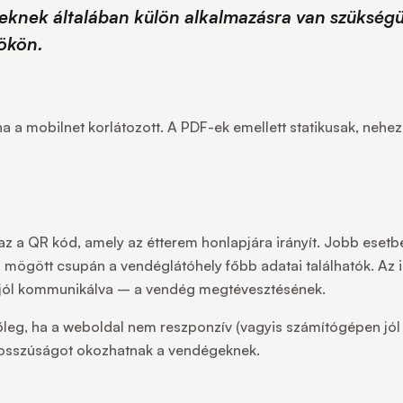
geknek általában külön alkalmazásra van szükség
ökön.
 a mobilnet korlátozott. A PDF-ek emellett statikusak, neheze
z a QR kód, amely az étterem honlapjára irányít. Jobb esetbe
ögött csupán a vendéglátóhely főbb adatai találhatók. Az i
jól kommunikálva – a vendég megtévesztésének.
őleg, ha a weboldal nem reszponzív (vagyis számítógépen jól 
 bosszúságot okozhatnak a vendégeknek.