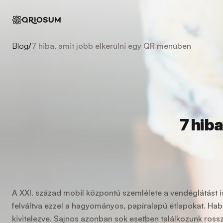
Blog
/
7 hiba, amit jobb elkerülni egy QR menüben
7 hib
A XXI. század mobil központú szemlélete a vendéglátást i
felváltva ezzel a hagyományos, papíralapú étlapokat. Hab
kivitelezve. Sajnos azonban sok esetben találkozunk ros