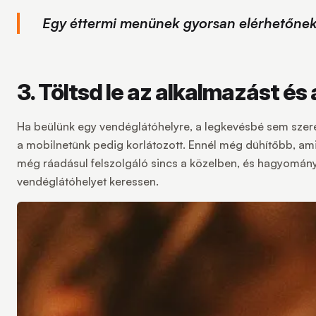
Egy éttermi menünek gyorsan elérhetőnek 
3. Töltsd le az alkalmazást é
Ha beülünk egy vendéglátóhelyre, a legkevésbé sem szeretn
a mobilnetünk pedig korlátozott. Ennél még dühítőbb, amiko
még ráadásul felszolgáló sincs a közelben, és hagyomány
vendéglátóhelyet keressen.