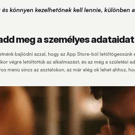
és könnyen kezelhetőnek kell lennie, különben a 
s add meg a személyes adataidat
énk bajlódni azzal, hogy az App Store-ból letöltögessünk egy
r végre letöltöttük az alkalmazást, és az még a születési adat
os menü sincs az asztalokon, az már elég ok lehet ahhoz, ho