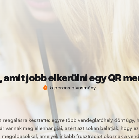
a, amit jobb elkerülni egy QR m
5 perces olvasmány
s reagálásra késztette: egyre több vendéglátóhely dönt úgy, 
ár vannak még ellenhangjai, azért azt sokan belátják, hogy e
sz megoldásokkal, amelyek inkább frusztrációt okoznak a ve