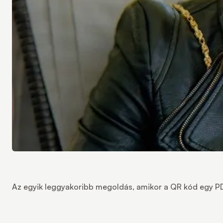
Az egyik leggyakoribb megoldás, amikor a QR kód egy PDF 