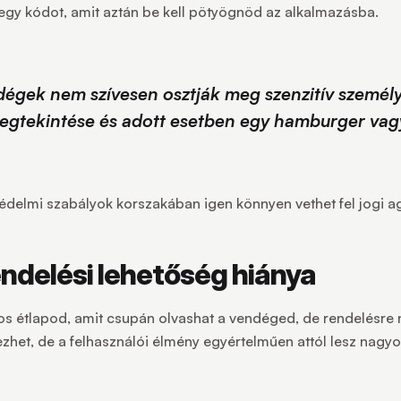
gy kódot, amit aztán be kell pötyögnöd az alkalmazásba.
ndégek nem szívesen osztják meg szenzitív személ
egtekintése és adott esetben egy hamburger vag
édelmi szabályok korszakában igen könnyen vethet fel jogi a
endelési lehetőség hiánya
os étlapod, amit csupán olvashat a vendéged, de rendelésre 
ezhet, de a felhasználói élmény egyértelműen attól lesz nagyo