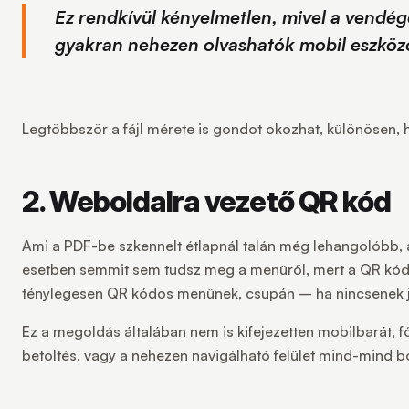
Ez rendkívül kényelmetlen, mivel a vendé
gyakran nehezen olvashatók mobil eszköz
Legtöbbször a fájl mérete is gondot okozhat, különösen, ha
2. Weboldalra vezető QR kód
Ami a PDF-be szkennelt étlapnál talán még lehangolóbb, a
esetben semmit sem tudsz meg a menüről, mert a QR kód m
ténylegesen QR kódos menünek, csupán – ha nincsenek 
Ez a megoldás általában nem is kifejezetten mobilbarát, f
betöltés, vagy a nehezen navigálható felület mind-mind