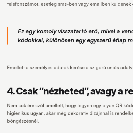
telefonszámot, esetleg sms-ben vagy emailben küldenek e
Ez egy komoly visszatartó erő, mivel a ve
kódokkal, különösen egy egyszerű étlap m
Emellett a személyes adatok kérése a szigorú uniós adatv
4. Csak “nézheted”, avagy a r
Nem sok érv szól amellett, hogy legyen egy olyan QR kód
higiénikus ugyan, akár még dekoratív dizájnnal is rendelk
böngészésnél.