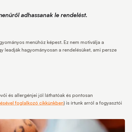
enüről adhassanak le rendelést.
 hagyományos menühöz képest. Ez nem motiválja a
hogy leadják hagyományosan a rendelésüket, ami persze
ői és allergénjei jól láthatóak és pontosan
ésével foglalkozó cikkünkben
) is írtunk arról a fogyasztói