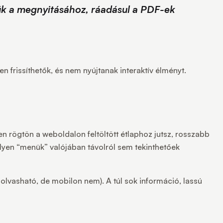
ük a megnyitásához, ráadásul a PDF-ek
n frissíthetők, és nem nyújtanak interaktív élményt.
n rögtön a weboldalon feltöltött étlaphoz jutsz, rosszabb
lyen “menük” valójában távolról sem tekinthetőek
olvasható, de mobilon nem). A túl sok információ, lassú