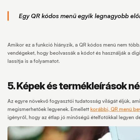
Egy QR kódos menü egyik legnagyobb előny
Amikor ez a funkció hiányzik, a QR kódos menü nem több,
vendégeket, hogy beolvassák a kódot és használják a digi
lassítja is a folyamatot.
5. Képek és termékleírások nélk
Az egyre növekvő fogyasztói tudatosság világát éljük, ami
megismerhetőek legyenek. Emellett
korábbi, QR menü bev
igényről, hogy az étlap jó minőségű ételfotókkal legyen d