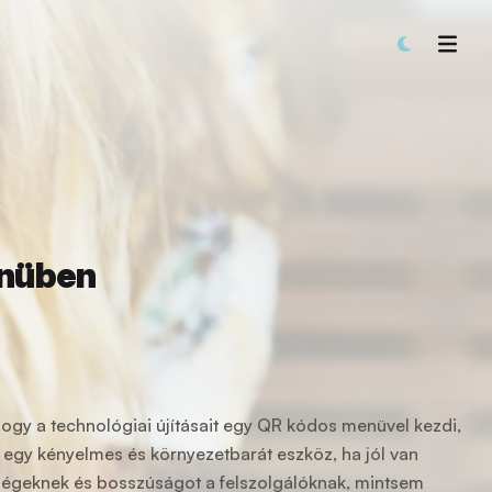
enüben
hogy a technológiai újításait egy QR kódos menüvel kezdi,
z egy kényelmes és környezetbarát eszköz, ha jól van
ndégeknek és bosszúságot a felszolgálóknak, mintsem