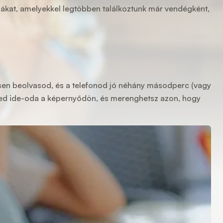
ibákat, amelyekkel legtöbben találkoztunk már vendégként,
esen beolvasod, és a telefonod jó néhány másodperc (vagy
heted ide-oda a képernyődön, és merenghetsz azon, hogy