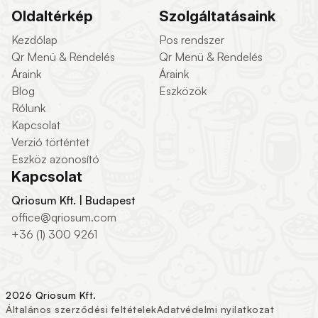
Oldaltérkép
Szolgáltatásaink
Kezdőlap
Pos rendszer
Qr Menü & Rendelés
Qr Menü & Rendelés
Áraink
Áraink
Blog
Eszközök
Rólunk
Kapcsolat
Verzió történtet
Eszköz azonosító
Kapcsolat
Qriosum Kft. | Budapest
office@qriosum.com
+36 (1) 300 9261
2026 Qriosum Kft.
Általános szerződési feltételek
Adatvédelmi nyilatkozat