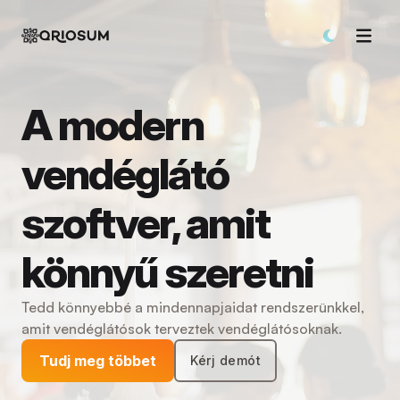
A modern
vendéglátó
szoftver, amit
könnyű szeretni
Tedd könnyebbé a mindennapjaidat rendszerünkkel,
amit vendéglátósok terveztek vendéglátósoknak.
Tudj meg többet
Kérj demót