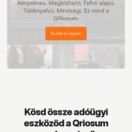
Kényelmes. Megbízható. Felhő alapú.
Többnyelvű. Minőségi. Ez mind a
QRiosum.
Kezdd el ingyen!
Kösd össze adóügyi
eszközöd a Qriosum