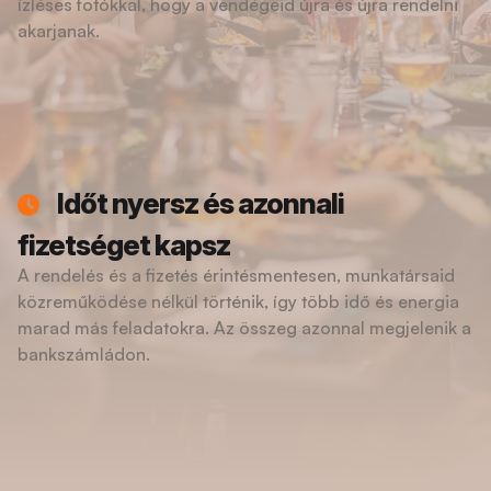
ízléses fotókkal, hogy a vendégeid újra és újra rendelni
akarjanak.
Időt nyersz és azonnali
fizetséget kapsz
A rendelés és a fizetés érintésmentesen, munkatársaid
közreműködése nélkül történik, így több idő és energia
marad más feladatokra. Az összeg azonnal megjelenik a
bankszámládon.