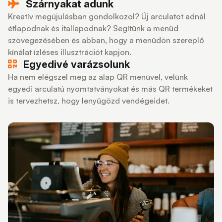
Szárnyakat adunk
Kreatív megújulásban gondolkozol? Új arculatot adnál
étlapodnak és itallapodnak? Segítünk a menüd
szövegezésében és abban, hogy a menüdön szereplő
kínálat ízléses illusztrációt kapjon.
Egyedivé varázsolunk
Ha nem elégszel meg az alap QR menüvel, velünk
egyedi arculatú nyomtatványokat és más QR termékeket
is tervezhetsz, hogy lenyűgözd vendégeidet.