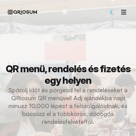
QR menü, rendelés és fizetés
egy helyen
Spórolj időt és pörgesd fel a rendeléseket a
QRiosum QR menüvel! Adj ajándékba napi
mínusz 10,000 lépést a felszolgálóidnak, és
búcsúzz el a többkörös, döcögős
rendelésfelvételtől.