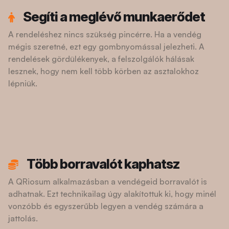
Segíti a meglévő munkaerődet
A rendeléshez nincs szükség pincérre. Ha a vendég
mégis szeretné, ezt egy gombnyomással jelezheti. A
rendelések gördülékenyek, a felszolgálók hálásak
lesznek, hogy nem kell több körben az asztalokhoz
lépniük.
Több borravalót kaphatsz
A QRiosum alkalmazásban a vendégeid borravalót is
adhatnak. Ezt technikailag úgy alakítottuk ki, hogy minél
vonzóbb és egyszerűbb legyen a vendég számára a
jattolás.