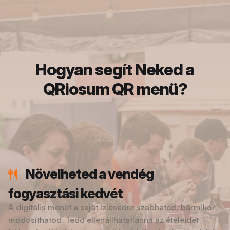
Hogyan segít Neked a
QRiosum QR menü?
Növelheted a vendég
fogyasztási kedvét
A digitális menüt a saját ízlésedre szabhatod, bármikor
módosíthatod. Tedd ellenállhatatlanná az ételeidet