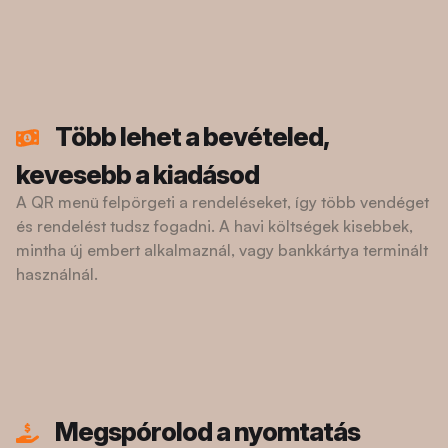
Több lehet a bevételed,
kevesebb a kiadásod
A QR menü felpörgeti a rendeléseket, így több vendéget
és rendelést tudsz fogadni. A havi költségek kisebbek,
mintha új embert alkalmaznál, vagy bankkártya terminált
használnál.
Megspórolod a nyomtatás