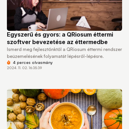
Egyszerű és gyors: a QRiosum éttermi
szoftver bevezetése az éttermedbe
Ismerd meg fejlesztőnktől a QRiosum éttermi rendszer
beüzemelésének folyamatát lépésről-lépésre.
4 perces olvasmány
2024. 11. 02. 16:35:39