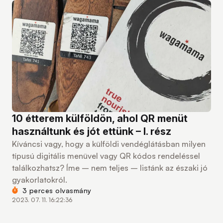
10 étterem külföldön, ahol QR menüt
használtunk és jót ettünk – I. rész
Kíváncsi vagy, hogy a külföldi vendéglátásban milyen
típusú digitális menüvel vagy QR kódos rendeléssel
találkozhatsz? Íme – nem teljes – listánk az északi jó
gyakorlatokról.
3 perces olvasmány
2023. 07. 11. 16:22:36