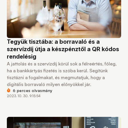
Tegyük tisztába: a borravaló és a
szervízdíj útja a készpénztől a QR kódos
rendelésig
A jattolás és a szervízdíj körül sok a félreértés, főleg,
ha a bankkártyás fizetés is szóba kerül. Segítünk
tisztázni a fogalmakat, és megmutatjuk, hogy a
digitális borravaló milyen előnyökkel jár.
6 perces olvasmány
2023. 10. 30. 9:15:54