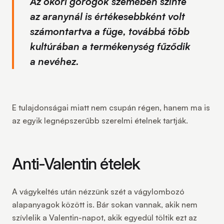
Az ókori görögök szemében szinte
az aranynál is értékesebbként volt
számontartva a füge, továbbá több
kultúrában a termékenység fűződik
a nevéhez.
E tulajdonságai miatt nem csupán régen, hanem ma is
az egyik legnépszerűbb szerelmi ételnek tartják.
Anti-Valentin ételek
A vágykeltés után nézzünk szét a vágylombozó
alapanyagok között is. Bár sokan vannak, akik nem
szívlelik a Valentin-napot, akik egyedül töltik ezt az