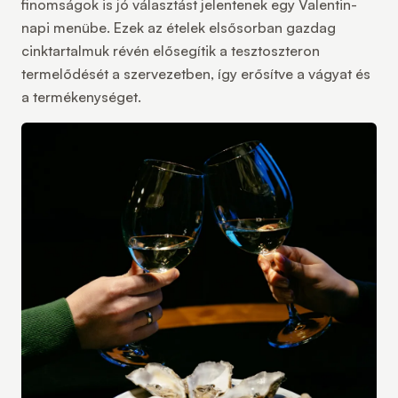
finomságok is jó választást jelentenek egy Valentin-
napi menübe. Ezek az ételek elsősorban gazdag
cinktartalmuk révén elősegítik a tesztoszteron
termelődését a szervezetben, így erősítve a vágyat és
a termékenységet.