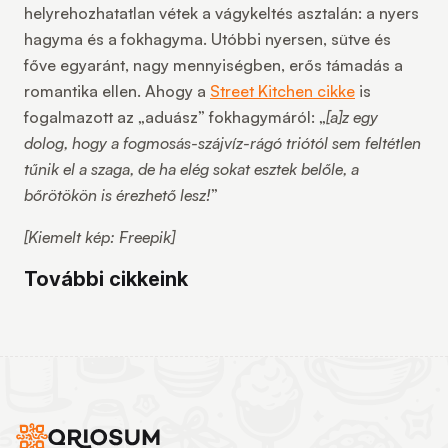
helyrehozhatatlan vétek a vágykeltés asztalán: a nyers
hagyma és a fokhagyma. Utóbbi nyersen, sütve és
főve egyaránt, nagy mennyiségben, erős támadás a
romantika ellen. Ahogy a
Street Kitchen cikke
is
fogalmazott az „aduász” fokhagymáról: „
[a]z egy
dolog, hogy a fogmosás-szájvíz-rágó triótól sem feltétlen
tűnik el a szaga, de ha elég sokat esztek belőle, a
bőrötökön is érezhető lesz!
”
[Kiemelt kép: Freepik]
További cikkeink