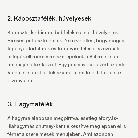
2. Káposztafélék, hüvelyesek
Káposzta, kelbimbó, babfélék és más hüvelyesek.
Híresen puffasztó ételek. Nem véletlen, hogy magas
tápanyagtartalmuk és többnyire télen is szezonális
jellegük ellenére nem szerepelnek a Valentin-napi
menüajánlatok között. Egy jó chilis bab azért az anti-
Valentin-napot tartók számára méltó esti fogásnak
bizonyulhat.
3. Hagymafélék
A hagyma alaposan megpirítva, esetleg áfonyás-
lilahagymás chutney-ként elkészítve még éppen el is
férhet a szerelmesek menüjében. Ami azonban