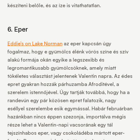
készíteni belőle, és az íze is vitathatatlan.
6. Eper
Eddie’s on Lake Norman
az eper kapcsán úgy
fogalmaz, hogy e gyümölcs élénk vörös színe és szív
alakú formája okán egyike a legszexibb és
legromantikusabb gyümölcsöknek, amely miatt
tökéletes választást jelentenek Valentin napra. Az édes
epret gyakran hozzák párhuzamba Afroditével, a
szerelem istennőjével. Úgy tartják továbbá, hogy ha a
randevún egy pár közösen epret falatozik, nagy
eséllyel szerelembe esik egymással. Habár februárban
hazánkban nincs éppen szezonja, importálva mégis
része lehet a Valentin-napi vacsorának egy tál
tejszínhabos eper, vagy csokoládéba mártott eper-