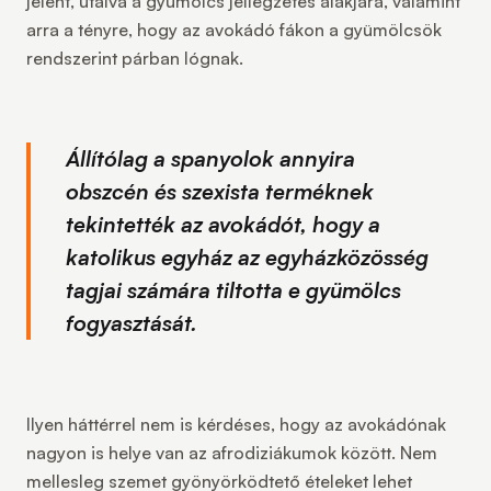
jelent, utalva a gyümölcs jellegzetes alakjára, valamint
arra a tényre, hogy az avokádó fákon a gyümölcsök
rendszerint párban lógnak.
Állítólag a spanyolok annyira
obszcén és szexista terméknek
tekintették az avokádót, hogy a
katolikus egyház az egyházközösség
tagjai számára tiltotta e gyümölcs
fogyasztását.
Ilyen háttérrel nem is kérdéses, hogy az avokádónak
nagyon is helye van az afrodiziákumok között. Nem
mellesleg szemet gyönyörködtető ételeket lehet