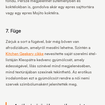
fondü. Persze megjelenhet süteményben és
koktélokban is, gondolva akár egy epres sajttortára
vagy egy epres Mojito koktélra.
7. Füge
Zárjuk a sort a fügével, bár még bőven van
afrodiziákum, amelyről mesélni lehetne. Szintén a
Kitchen Geekery cikke
nevesítette saját szerelmi étel-
listáján Kleopátra kedvenc gyümölcsét, amely
édességével, lilás színével mind megjelenésében,
mind textúrájában szexinek tekinthető. Az erotikus
irodalomban ezt a gyümölcsöt rendre a női nemi
szervek szimbólumaként jelenítették meg.