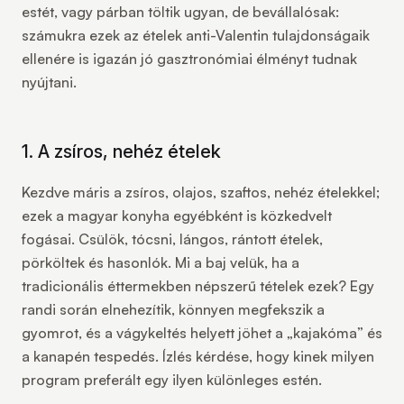
estét, vagy párban töltik ugyan, de bevállalósak:
számukra ezek az ételek anti-Valentin tulajdonságaik
ellenére is igazán jó gasztronómiai élményt tudnak
nyújtani.
1. A zsíros, nehéz ételek
Kezdve máris a zsíros, olajos, szaftos, nehéz ételekkel;
ezek a magyar konyha egyébként is közkedvelt
fogásai. Csülök, tócsni, lángos, rántott ételek,
pörköltek és hasonlók. Mi a baj velük, ha a
tradicionális éttermekben népszerű tételek ezek? Egy
randi során elnehezítik, könnyen megfekszik a
gyomrot, és a vágykeltés helyett jöhet a „kajakóma” és
a kanapén tespedés. Ízlés kérdése, hogy kinek milyen
program preferált egy ilyen különleges estén.