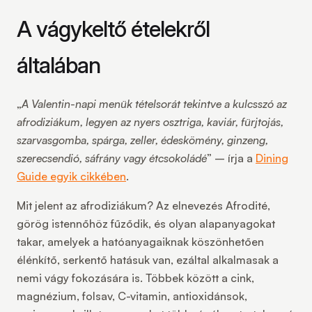
A vágykeltő ételekről
általában
„
A Valentin-napi menük tételsorát tekintve a kulcsszó az
afrodiziákum, legyen az nyers osztriga, kaviár, fürjtojás,
szarvasgomba, spárga, zeller, édeskömény, ginzeng,
szerecsendió, sáfrány vagy étcsokoládé
” – írja a
Dining
Guide egyik cikkében
.
Mit jelent az afrodiziákum? Az elnevezés Afrodité,
görög istennőhöz fűződik, és olyan alapanyagokat
takar, amelyek a hatóanyagaiknak köszönhetően
élénkítő, serkentő hatásuk van, ezáltal alkalmasak a
nemi vágy fokozására is. Többek között a cink,
magnézium, folsav, C-vitamin, antioxidánsok,