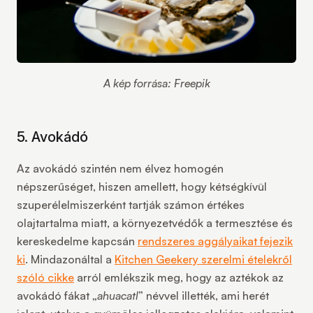
A kép forrása: Freepik
5. Avokádó
Az avokádó szintén nem élvez homogén
népszerűséget, hiszen amellett, hogy kétségkívül
szuperélelmiszerként tartják számon értékes
olajtartalma miatt, a környezetvédők a termesztése és
kereskedelme kapcsán
rendszeres aggályaikat fejezik
ki
. Mindazonáltal a
Kitchen Geekery szerelmi ételekről
szóló cikke
arról emlékszik meg, hogy az aztékok az
avokádó fákat „
ahuacatl
” névvel illették, ami herét