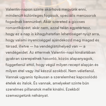
Valentin-napon szinte akárhová megyünk enni,
mindenütt különleges fogások, speciális menüsorok
fogadnak bennünket. Akár szereted a giccses
romantikázást, akár nem, azzal talán egyetértesz,
hogy ez a nap is kihagyhatatlan lehetőséget nyújt arra,
hogy valami ínyencséggel ajándékozd meg magad és
társad, illetve – ha vendéglátóhelyed van – a
vendégeidet. Az éttermek Valentin-napi kínálatában
gyakran szerepelnek hasonló, közös alapanyagok,
függetlenül attól, hogy végül milyen recept alapján és
milyen étel vagy ital készül azokból. Nem véletlenül.
Vannak ugyanis tipikusan a szerelemhez kapcsolódó
ételek és italok. És vannak, amelyeket szinte bűn
szerelmes pillanatok mellé kínálni. Ezekből
szemezgetünk néhányat.