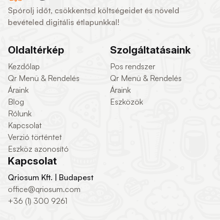
Spórolj időt, csökkentsd költségeidet és növeld
bevételed digitális étlapunkkal!
Oldaltérkép
Szolgáltatásaink
Kezdőlap
Pos rendszer
Qr Menü & Rendelés
Qr Menü & Rendelés
Áraink
Áraink
Blog
Eszközök
Rólunk
Kapcsolat
Verzió történtet
Eszköz azonosító
Kapcsolat
Qriosum Kft. | Budapest
office@qriosum.com
+36 (1) 300 9261