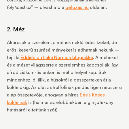
folytatáshoz
” – olvasható a
befozes.hu
oldalán.
2. Méz
Akárcsak a szerelem, a méhek nektárédes ízeket, de
erős, keserű szúrásélményeket is adhatnak nekünk –
fejti ki
Eddie’s on Lake Norman blogcikke
. A méheket
és a mézet világszerte a szerelemhez kapcsolják, így
afrodiziákum-listánkon is méltó helyet kap. Sok
mindenhez jól illik, a húsoktól a desszerteken át a
koktélokig. Az olasz struffolinak például igen népszerű
alap összetevője, ahogyan a híres
Bee’s Knees
koktélnak
is (ha már az előbbiekben a gin jótékony
hatásáról ejtettünk szót).