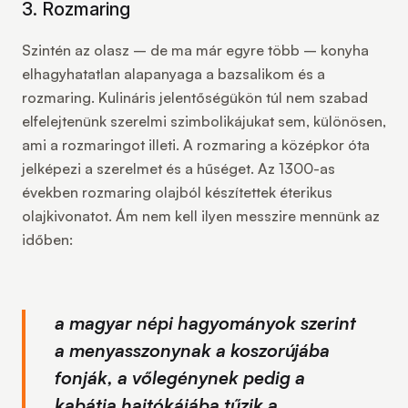
3. Rozmaring
Szintén az olasz – de ma már egyre több – konyha
elhagyhatatlan alapanyaga a bazsalikom és a
rozmaring. Kulináris jelentőségükön túl nem szabad
elfelejtenünk szerelmi szimbolikájukat sem, különösen,
ami a rozmaringot illeti. A rozmaring a középkor óta
jelképezi a szerelmet és a hűséget. Az 1300-as
években rozmaring olajból készítettek éterikus
olajkivonatot. Ám nem kell ilyen messzire mennünk az
időben:
a magyar népi hagyományok szerint
a menyasszonynak a koszorújába
fonják, a vőlegénynek pedig a
kabátja hajtókájába tűzik a