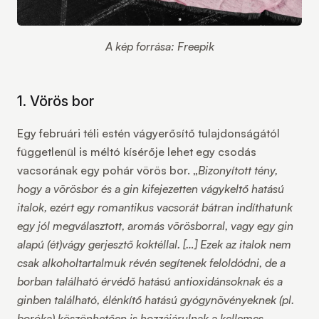
A kép forrása: Freepik
1. Vörös bor
Egy februári téli estén vágyerősítő tulajdonságától
függetlenül is méltó kísérője lehet egy csodás
vacsorának egy pohár vörös bor. „
Bizonyított tény,
hogy a vörösbor és a gin kifejezetten vágykeltő hatású
italok, ezért egy romantikus vacsorát bátran indíthatunk
egy jól megválasztott, aromás vörösborral, vagy egy gin
alapú (ét)vágy gerjesztő koktéllal. […] Ezek az italok nem
csak alkoholtartalmuk révén segítenek feloldódni, de a
borban található érvédő hatású antioxidánsoknak és a
ginben található, élénkítő hatású gyógynövényeknek (pl.
boróka) köszönhetően is hozzájárulnak a kellemes