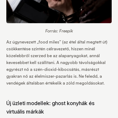
Forrás: Freepik
Az úgynevezett
„food miles”
(az étel által megtett út)
csökkentése
szintén célravezető, hiszen minél
közelebbről szerzed be az alapanyagokat, annál
kevesebbet kell szállítani. A nagyobb távolságokkal
egyrészt nő a szén-dioxid-kibocsátás, másrészt
gyakran nő az élelmiszer-pazarlás is. Ne feledd, a
vendégek általában értékelik a zöld megoldásokat.
Új üzleti modellek: ghost konyhák és
virtuális márkák