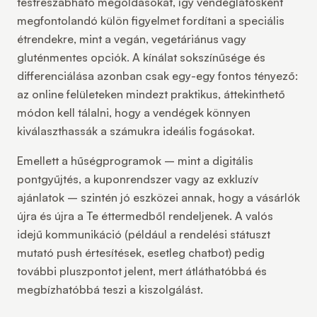
testreszabható megoldásokat
, így vendéglátósként
megfontolandó külön figyelmet fordítani a speciális
étrendekre, mint a vegán, vegetáriánus vagy
gluténmentes opciók. A kínálat sokszínűsége és
differenciálása azonban csak egy-egy fontos tényező:
az online felületeken mindezt praktikus, áttekinthető
módon kell tálalni, hogy a vendégek könnyen
kiválaszthassák a számukra ideális fogásokat.
Emellett a
hűségprogramok
– mint a digitális
pontgyűjtés, a kuponrendszer vagy az exkluzív
ajánlatok – szintén jó eszközei annak, hogy a vásárlók
újra és újra a Te éttermedből rendeljenek. A
valós
idejű kommunikáció
(például a rendelési státuszt
mutató push értesítések, esetleg chatbot) pedig
további pluszpontot jelent, mert átláthatóbbá és
megbízhatóbbá teszi a kiszolgálást.