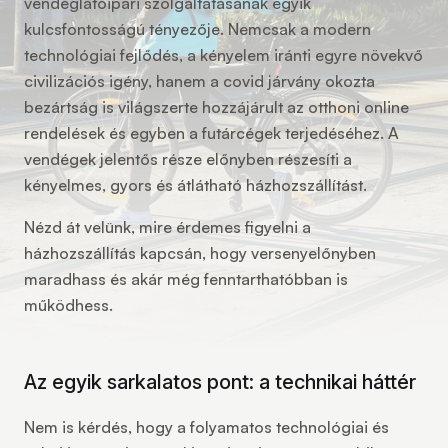
vendéglátóipari szolgáltatásának egyik
kulcsfontosságú tényezője. Nemcsak a modern
technológiai fejlődés, a kényelem iránti egyre növekvő
civilizációs igény, hanem a covid járvány okozta
bezártság is világszerte hozzájárult az otthoni online
rendelések és egyben a futárcégek terjedéséhez. A
vendégek jelentős része előnyben részesíti a
kényelmes, gyors és átlátható házhozszállítást.
Nézd át velünk, mire érdemes figyelni a
házhozszállítás kapcsán, hogy versenyelőnyben
maradhass és akár még fenntarthatóbban is
működhess.
Az egyik sarkalatos pont: a technikai háttér
Nem is kérdés, hogy a folyamatos technológiai és