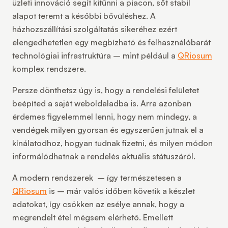
üzleti innováció segít kitűnni a piacon, sőt stabil
alapot teremt a későbbi bővüléshez. A
házhozszállítási szolgáltatás sikeréhez ezért
elengedhetetlen egy megbízható és felhasználóbarát
technológiai infrastruktúra
–
mint például a
QRiosum
komplex rendszere.
Persze dönthetsz úgy is, hogy a
rendelési felületet
beépíted a saját weboldaladba is. Arra azonban
érdemes figyelemmel lenni, hogy nem mindegy, a
vendégek milyen gyorsan és egyszerűen jutnak el a
kínálatodhoz, hogyan tudnak fizetni, és milyen módon
informálódhatnak a rendelés aktuális státuszáról.
A modern rendszerek
–
így természetesen a
QRiosum
is
–
már
valós időben követik a készlet
adatokat
, így csökken az esélye annak, hogy a
megrendelt étel mégsem elérhető. Emellett