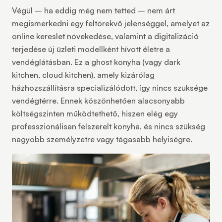
Végül
–
ha eddig még nem tetted
–
nem árt
megismerkedni egy feltörekvő jelenséggel, amelyet az
online kereslet növekedése, valamint a digitalizáció
terjedése új üzleti modellként hívott életre a
vendéglátásban. Ez a
ghost konyha
(vagy dark
kitchen, cloud kitchen), amely kizárólag
házhozszállításra specializálódott, így nincs szüksége
vendégtérre. Ennek köszönhetően alacsonyabb
költségszinten működtethető, hiszen elég egy
professzionálisan felszerelt konyha, és nincs szükség
nagyobb személyzetre vagy tágasabb helyiségre.