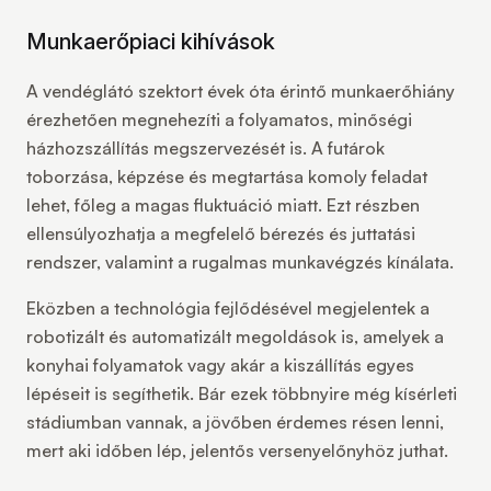
Munkaerőpiaci kihívások
A vendéglátó szektort évek óta érintő munkaerőhiány
érezhetően megnehezíti a folyamatos, minőségi
házhozszállítás megszervezését is. A futárok
toborzása, képzése és megtartása komoly feladat
lehet, főleg a magas fluktuáció miatt. Ezt részben
ellensúlyozhatja a
megfelelő bérezés
és juttatási
rendszer, valamint a
rugalmas munkavégzés
kínálata.
Eközben a technológia fejlődésével megjelentek a
robotizált és automatizált megoldások
is, amelyek a
konyhai folyamatok vagy akár a kiszállítás egyes
lépéseit is segíthetik. Bár ezek többnyire még kísérleti
stádiumban vannak, a jövőben érdemes résen lenni,
mert aki időben lép, jelentős versenyelőnyhöz juthat.