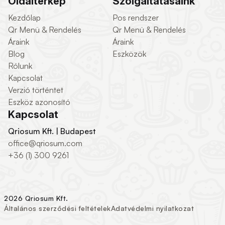
Oldaltérkép
Szolgáltatásaink
Kezdőlap
Pos rendszer
Qr Menü & Rendelés
Qr Menü & Rendelés
Áraink
Áraink
Blog
Eszközök
Rólunk
Kapcsolat
Verzió történtet
Eszköz azonosító
Kapcsolat
Qriosum Kft. | Budapest
office@qriosum.com
+36 (1) 300 9261
2026 Qriosum Kft.
Általános szerződési feltételek
Adatvédelmi nyilatkozat