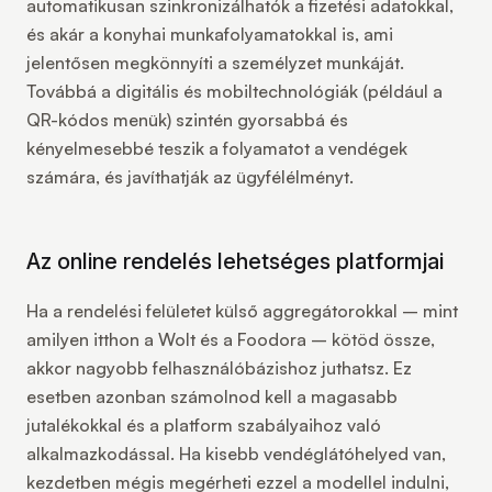
automatikusan szinkronizálhatók a fizetési adatokkal
,
és akár a konyhai munkafolyamatokkal is, ami
jelentősen megkönnyíti a személyzet munkáját.
Továbbá a digitális és mobiltechnológiák (például a
QR-kódos menük) szintén gyorsabbá és
kényelmesebbé teszik a folyamatot a vendégek
számára, és javíthatják az ügyfélélményt.
Az online rendelés lehetséges platformjai
Ha a rendelési felületet
külső aggregátorokkal
– mint
amilyen itthon a Wolt és a Foodora – kötöd össze,
akkor nagyobb felhasználóbázishoz juthatsz. Ez
esetben azonban számolnod kell a magasabb
jutalékokkal és a platform szabályaihoz való
alkalmazkodással. Ha kisebb vendéglátóhelyed van,
kezdetben mégis megérheti ezzel a modellel indulni,